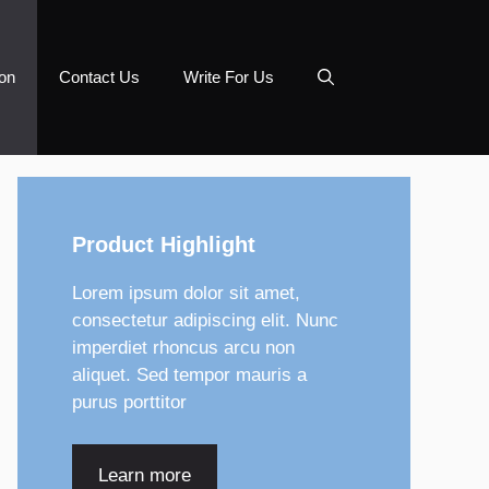
on
Contact Us
Write For Us
Product Highlight
Lorem ipsum dolor sit amet,
consectetur adipiscing elit. Nunc
imperdiet rhoncus arcu non
aliquet. Sed tempor mauris a
purus porttitor
Learn more