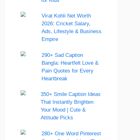
for Kids
Virat Kohli Net Worth
2026: Cricket Salary,
Ads, Lifestyle & Business
Empire
290+ Sad Caption
Bangla: Heartfelt Love &
Pain Quotes for Every
Heartbreak
350+ Smile Caption Ideas
That Instantly Brighten
Your Mood | Cute &
Attitude Picks
280+ One Word Pinterest