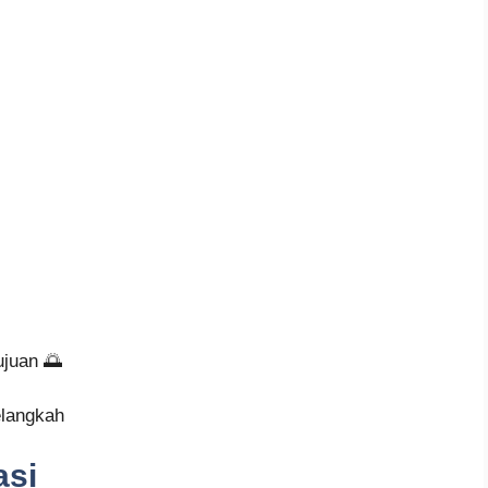
ujuan 🌅
elangkah
asi