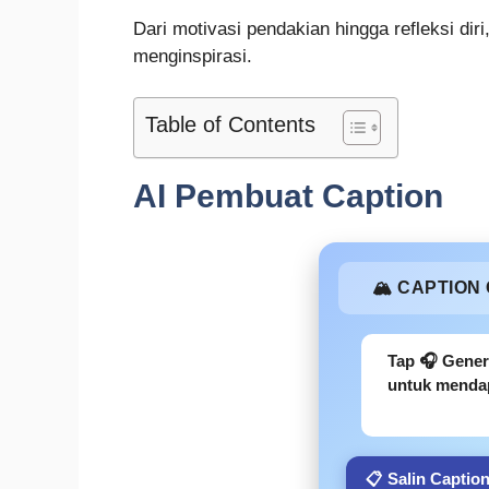
Dari motivasi pendakian hingga refleksi dir
menginspirasi.
Table of Contents
AI Pembuat Caption
🏔️ CAPTION
Tap 🎧 Gener
untuk mendap
📋 Salin Captio