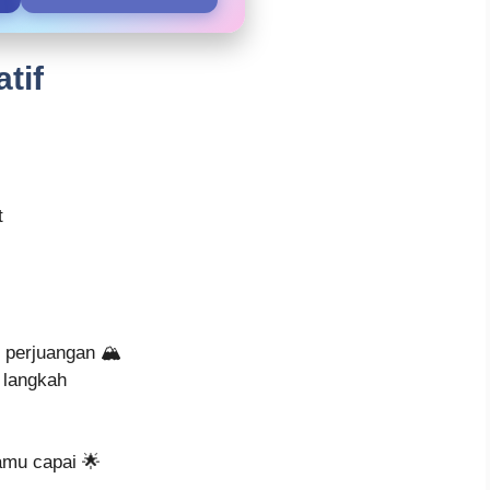
tif
t
perjuangan 🏔️
 langkah
mu capai 🌟